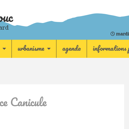
ouc
ard
mardi
urbanisme
agenda
informations 
ce Canicule