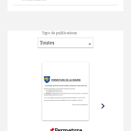
Type de publications
Fermeture
Sécheres