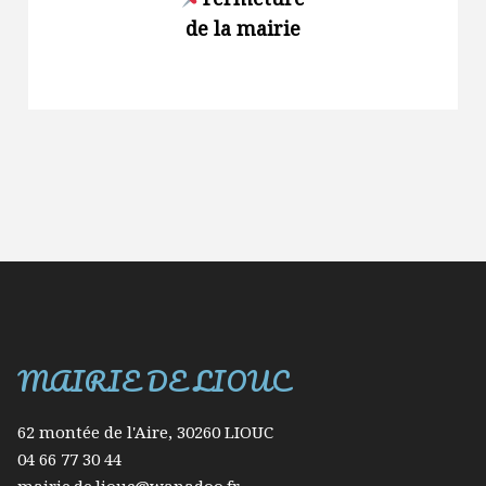
de la mairie
renforce
des
restrict
d’usage
l’eau dan
Gard
MAIRIE DE LIOUC
62 montée de l'Aire, 30260 LIOUC
04 66 77 30 44