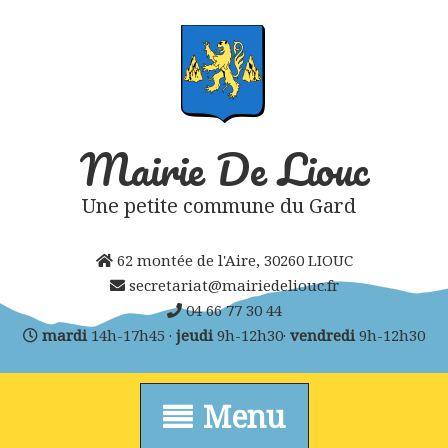
Skip
to
content
Mairie De Liouc
Une petite commune du Gard
62 montée de l'Aire, 30260 LIOUC
secretariat@mairiedeliouc.fr
04 66 77 30 44
mardi
14h-17h45 ·
jeudi
9h-12h30·
vendredi
9h-12h30