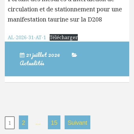
circulation et de stationnement pour une
manifestation taurine sur la D208
AL-2026-31-AT-1
Télécharger
21 juillet 2026
Actualités
Navigation
…
2
15
Suivant
1