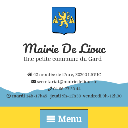
Skip
to
content
Mairie De Liouc
Une petite commune du Gard
62 montée de l'Aire, 30260 LIOUC
secretariat@mairiedeliouc.fr
04 66 77 30 44
mardi
14h-17h45 ·
jeudi
9h-12h30·
vendredi
9h-12h30