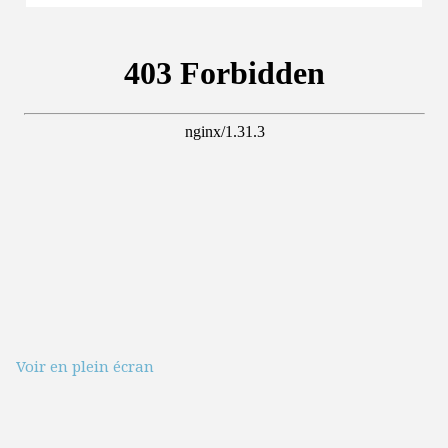
d’usage
l’eau dan
Gard
Voir en plein écran