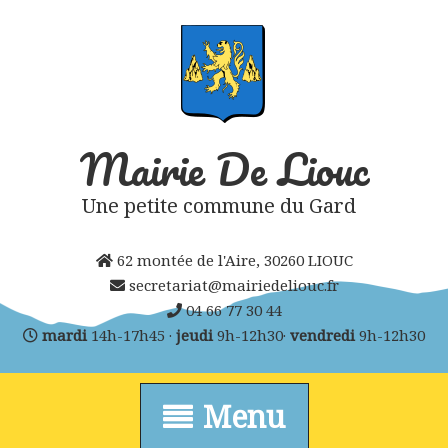
Skip
to
content
Mairie De Liouc
Une petite commune du Gard
62 montée de l'Aire, 30260 LIOUC
secretariat@mairiedeliouc.fr
04 66 77 30 44
mardi
14h-17h45 ·
jeudi
9h-12h30·
vendredi
9h-12h30