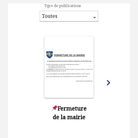
Type de publications
Fermeture
Sécheres
de la mairie
renforce
des
restrict