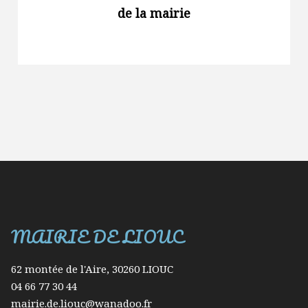
de la mairie
renforce
des
restrict
d’usage
l’eau dan
Gard
MAIRIE DE LIOUC
62 montée de l'Aire, 30260 LIOUC
04 66 77 30 44
mairie.de.liouc@wanadoo.fr