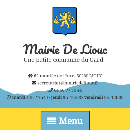
Skip
to
content
Mairie De Liouc
Une petite commune du Gard
62 montée de l'Aire, 30260 LIOUC
secretariat@mairiedeliouc.fr
04 66 77 30 44
mardi
14h-17h45 ·
jeudi
9h-12h30·
vendredi
9h-12h30