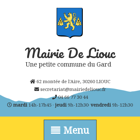
Skip
to
content
Mairie De Liouc
Une petite commune du Gard
62 montée de l'Aire, 30260 LIOUC
secretariat@mairiedeliouc.fr
04 66 77 30 44
mardi
14h-17h45 ·
jeudi
9h-12h30·
vendredi
9h-12h30