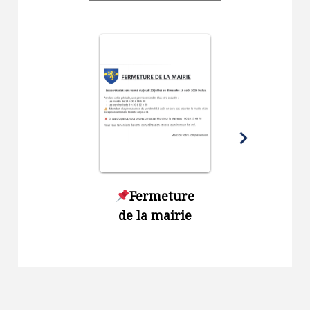
Fermeture
Sécheres
de la mairie
renforce
des
restrict
d’usage
l’eau dan