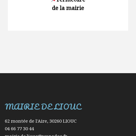
de la mairie
renforce
des
restrict
d’usage
l’eau dan
Gard
MAIRIE DE LIOUC
62 montée de l'Aire, 30260 LIOUC
04 66 77 30 44