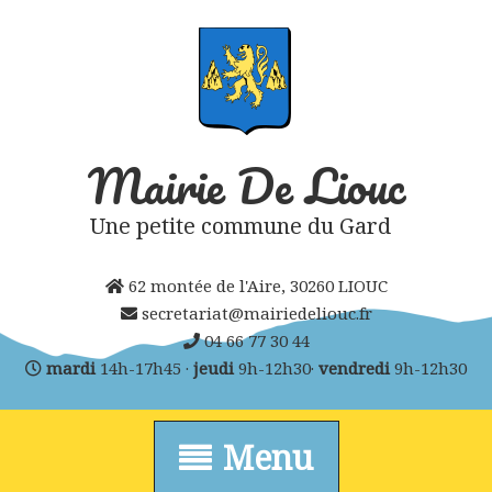
Skip
to
content
Mairie De Liouc
Une petite commune du Gard
62 montée de l'Aire, 30260 LIOUC
secretariat@mairiedeliouc.fr
04 66 77 30 44
mardi
14h-17h45 ·
jeudi
9h-12h30·
vendredi
9h-12h30