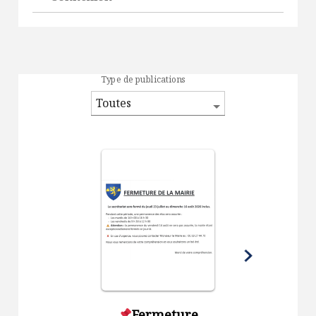
Type de publications
Fermeture
Sécheres