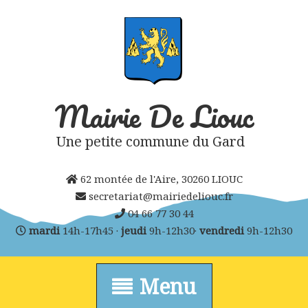
Skip
to
content
Mairie De Liouc
Une petite commune du Gard
62 montée de l'Aire, 30260 LIOUC
secretariat@mairiedeliouc.fr
04 66 77 30 44
mardi
14h-17h45 ·
jeudi
9h-12h30·
vendredi
9h-12h30