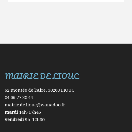
d’usage
l’eau dan
Gard
MAIRIE DE LIOUC
62 montée de l'Aire, 30260 LIOUC
04 66 77 30 44
mairie.de.liouc@wanadoo.fr
mardi
14h-17h45
vendredi
9h-12h30