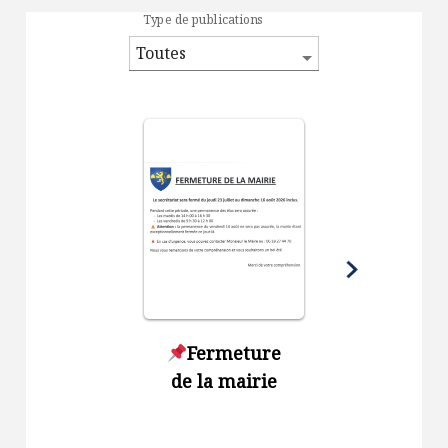
Type de publications
Fermeture
Sécheres
de la mairie
renforce
des
restrict