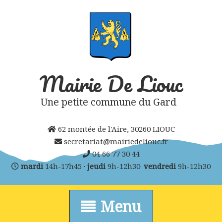
Skip
to
content
Mairie De Liouc
Une petite commune du Gard
62 montée de l'Aire, 30260 LIOUC
secretariat@mairiedeliouc.fr
04 66 77 30 44
mardi
14h-17h45 ·
jeudi
9h-12h30·
vendredi
9h-12h30